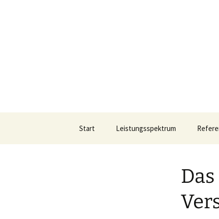
Versicherungsmakler in Fürth
Zum
Inhalt
springen
Medla Ver
Start
Leistungsspektrum
Refere
Das
Ver